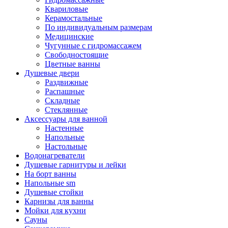
Квариловые
Керамостальные
По индивидуальным размерам
Медицинские
Чугунные с гидромассажем
Свободностоящие
Цветные ванны
Душевые двери
Раздвижные
Распашные
Складные
Стеклянные
Аксессуары для ванной
Настенные
Напольные
Настольные
Водонагреватели
Душевые гарнитуры и лейки
На борт ванны
Напольные sm
Душевые стойки
Карнизы для ванны
Мойки для кухни
Сауны