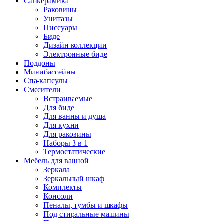
Санкерамика
Раковины
Унитазы
Писсуары
Биде
Дизайн коллекции
Электронные биде
Поддоны
Минибассейны
Спа-капсулы
Смесители
Встраиваемые
Для биде
Для ванны и душа
Для кухни
Для раковины
Наборы 3 в 1
Термостатические
Мебель для ванной
Зеркала
Зеркальный шкаф
Комплекты
Консоли
Пеналы, тумбы и шкафы
Под стиральные машины