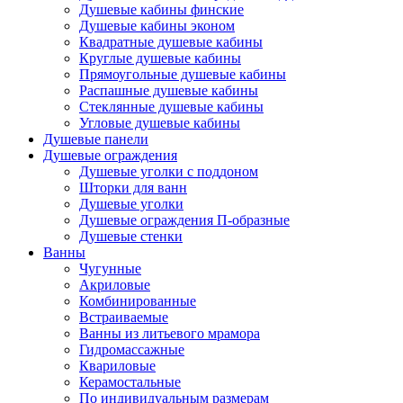
Душевые кабины финские
Душевые кабины эконом
Квадратные душевые кабины
Круглые душевые кабины
Прямоугольные душевые кабины
Распашные душевые кабины
Стеклянные душевые кабины
Угловые душевые кабины
Душевые панели
Душевые ограждения
Душевые уголки с поддоном
Шторки для ванн
Душевые уголки
Душевые ограждения П-образные
Душевые стенки
Ванны
Чугунные
Акриловые
Комбинированные
Встраиваемые
Ванны из литьевого мрамора
Гидромассажные
Квариловые
Керамостальные
По индивидуальным размерам