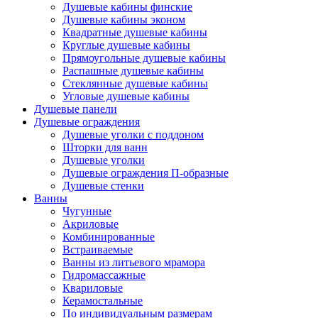
Душевые кабины финские
Душевые кабины эконом
Квадратные душевые кабины
Круглые душевые кабины
Прямоугольные душевые кабины
Распашные душевые кабины
Стеклянные душевые кабины
Угловые душевые кабины
Душевые панели
Душевые ограждения
Душевые уголки с поддоном
Шторки для ванн
Душевые уголки
Душевые ограждения П-образные
Душевые стенки
Ванны
Чугунные
Акриловые
Комбинированные
Встраиваемые
Ванны из литьевого мрамора
Гидромассажные
Квариловые
Керамостальные
По индивидуальным размерам