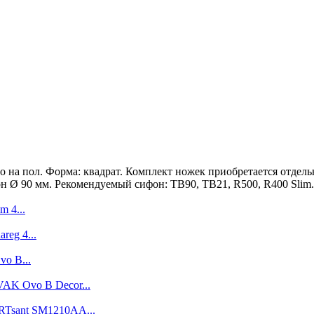
о на пол. Форма: квадрат. Комплект ножек приобретается отдел
н Ø 90 мм. Рекомендуемый сифон: TB90, TB21, R500, R400 Slim.
m 4...
reg 4...
o B...
AK Ovo B Decor...
Tsant SM1210AA...