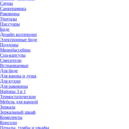
Сауны
Санкерамика
Раковины
Унитазы
Писсуары
Биде
Дизайн коллекции
Электронные биде
Поддоны
Минибассейны
Спа-капсулы
Смесители
Встраиваемые
Для биде
Для ванны и душа
Для кухни
Для раковины
Наборы 3 в 1
Термостатические
Мебель для ванной
Зеркала
Зеркальный шкаф
Комплекты
Консоли
Пеналы, тумбы и шкафы