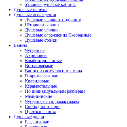
Угловые душевые кабины
Душевые панели
Душевые ограждения
Душевые уголки с поддоном
Шторки для ванн
Душевые уголки
Душевые ограждения П-образные
Душевые стенки
Ванны
Чугунные
Акриловые
Комбинированные
Встраиваемые
Ванны из литьевого мрамора
Гидромассажные
Квариловые
Керамостальные
По индивидуальным размерам
Медицинские
Чугунные с гидромассажем
Свободностоящие
Цветные ванны
Душевые двери
Раздвижные
Распашные