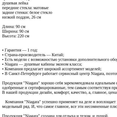
душевая лейка
передние стекла: матовые
задние стенки: белое стекло
низкий поддон, 26 см
Длина: 90 см
Ширина: 90 см
Высота: 220 см
• Гарантия — 1 год:
• Страна-производитель — Китай;
• Есть модели с возможностью установки дополнительного обо
• Niagara — душевые кабины эконом класса;
• Компания предлагает широкий ассортимент моделей;
• В Санкт-Петербурге работает сервисный центр Niagara, поэт
Продукция "Niagara" хорошо себя зарекомендовала идеальным 
одобренные и сертифицированные, тем самым соответствуя пр
В нашей продукции дизайн, комфорт, качество, а, главное, це
Компания "Niagara" успешно применяет на деле и воплощает в
модельный ряд. И, что самое главное, все эти несомненные пл
Продукция "Niagara" создана для отдыха и телом, и душой.