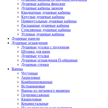
Душевые кабины финские
Душевые кабины эконом
Квадратные душевые кабины
Круглые душевые кабины
Прямоугольные душевые кабины
Распашные душевые кабины
Стеклянные душевые кабины
Угловые душевые кабины
Душевые панели
Душевые ограждения
Душевые уголки с поддоном
Шторки для ванн
Душевые уголки
Душевые ограждения П-образные
Душевые стенки
Ванны
Чугунные
Акриловые
Комбинированные
Встраиваемые
Ванны из литьевого мрамора
Гидромассажные
Квариловые
Керамостальные
По индивидуальным размерам