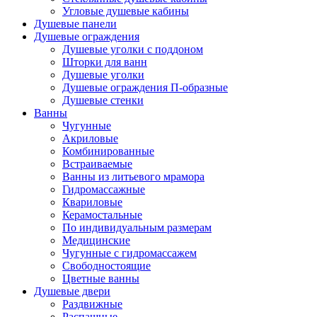
Угловые душевые кабины
Душевые панели
Душевые ограждения
Душевые уголки с поддоном
Шторки для ванн
Душевые уголки
Душевые ограждения П-образные
Душевые стенки
Ванны
Чугунные
Акриловые
Комбинированные
Встраиваемые
Ванны из литьевого мрамора
Гидромассажные
Квариловые
Керамостальные
По индивидуальным размерам
Медицинские
Чугунные с гидромассажем
Свободностоящие
Цветные ванны
Душевые двери
Раздвижные
Распашные