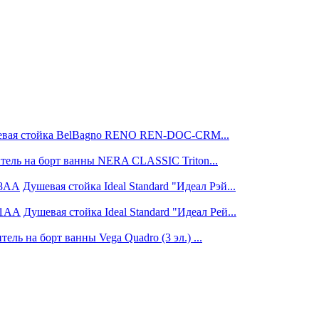
вая стойка BelBagno RENO REN-DOC-CRM...
тель на борт ванны NERA CLASSIC Triton...
Душевая стойка Ideal Standard "Идеал Рэй...
Душевая стойка Ideal Standard "Идеал Рей...
тель на борт ванны Vega Quadro (3 эл.) ...