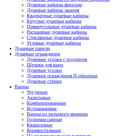
Душевые кабины финские
Душевые кабины эконом
Квадратные душевые кабины
Круглые душевые кабины
Прямоугольные душевые кабины
Распашные душевые кабины
Стеклянные душевые кабины
Угловые душевые кабины
Душевые панели
Душевые ограждения
Душевые уголки с поддоном
Шторки для ванн
Душевые уголки
Душевые ограждения П-образные
Душевые стенки
Ванны
Чугунные
Акриловые
Комбинированные
Встраиваемые
Ванны из литьевого мрамора
Гидромассажные
Квариловые
Керамостальные
По индивидуальным размерам